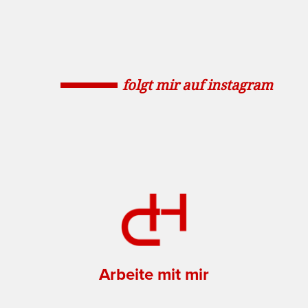
folgt mir auf instagram
Arbeite mit mir
Navigation
überspringen