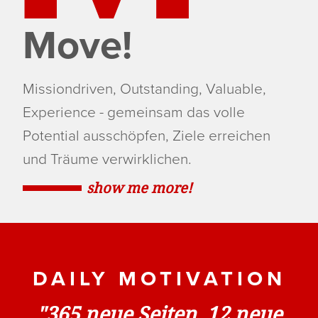
Move!
Missiondriven, Outstanding, Valuable,
Experience - gemeinsam das volle
Potential ausschöpfen, Ziele erreichen
und Träume verwirklichen.
show me more!
DAILY MOTIVATION
"365 neue Seiten. 12 neue